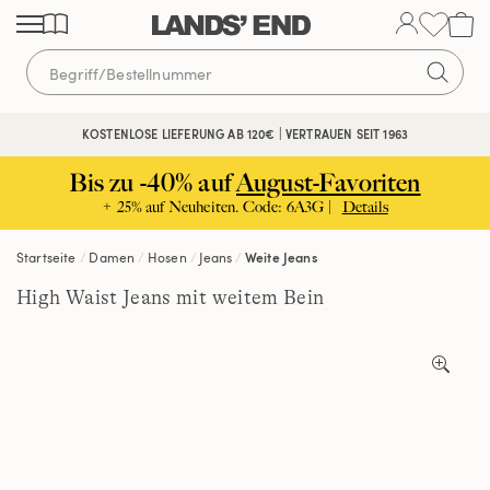
Direkt
Direkt
Direkt
zum
zur
zur
Inhalt
Navigation
Suche
KOSTENLOSE LIEFERUNG AB 120€ | VERTRAUEN SEIT 1963
Bis zu -40% auf
August-Favoriten
+ 25% auf Neuheiten. Code: 6A3G |
Details
Startseite
Damen
Hosen
Jeans
Weite Jeans
High Waist Jeans mit weitem Bein