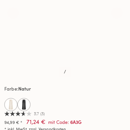
/
Natur
Farbe
selected
3.7
(3)
3.7
71,24 €
von
6A3G
mit Code
:
94,99 € *
5
* inkl. MwSt. zzgl.
Versandkosten
Sternen,