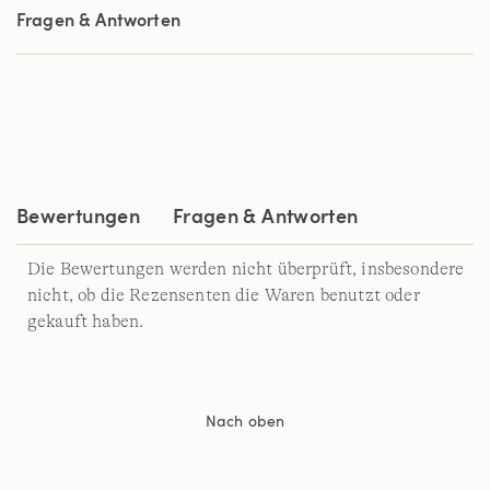
Sternen,
Fragen & Antworten
Durchschnittswert
der
Bewertung.
Read
3
Reviews.
Link
auf
derselben
Seite.
Bewertungen
Fragen & Antworten
Die Bewertungen werden nicht überprüft, insbesondere
nicht, ob die Rezensenten die Waren benutzt oder
gekauft haben.
Nach oben