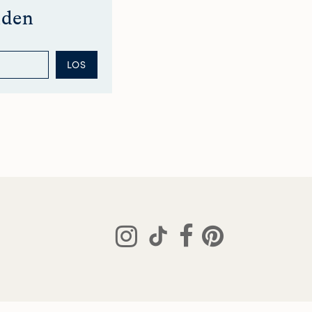
nden
LOS