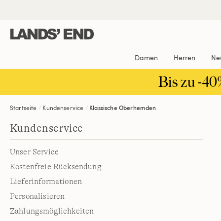
Direkt
Direkt
Direkt
zum
zur
zur
Inhalt
Navigation
Suche
Damen
Herren
Ne
Bis zu -40
Startseite
Kundenservice
Klassische Oberhemden
Kundenservice
Unser Service
Kostenfreie Rücksendung
Lieferinformationen
Personalisieren
Zahlungsmöglichkeiten