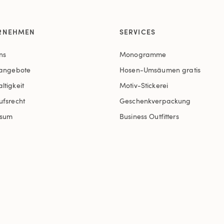
RNEHMEN
SERVICES
ns
Monogramme
nangebote
Hosen-Umsäumen gratis
ltigkeit
Motiv-Stickerei
ufsrecht
Geschenkverpackung
ssum
Business Outfitters