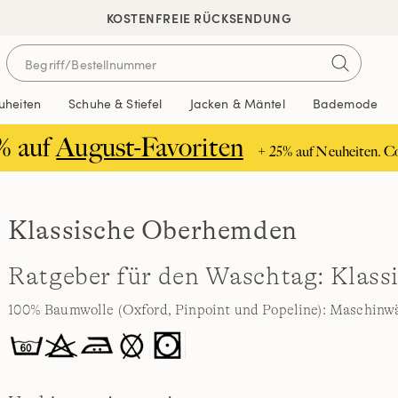
KOSTENFREIE RÜCKSENDUNG
uheiten
Schuhe & Stiefel
Jacken & Mäntel
Bademode
% auf
August-Favoriten
+ 25% auf Neuheiten. C
Klassische Oberhemden
Ratgeber für den Waschtag: Klas
100% Baumwolle (Oxford, Pinpoint und Popeline): Maschinw