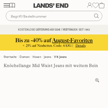
Direkt
Direkt
Direkt
zum
zur
zur
Inhalt
Navigation
Suche
KOSTENFREIE RÜCKSENDUNG
KOSTENLOSE LIEFERUNG AB 120€ | VERTRAUEN SEIT 1963
Bis zu -40% auf
August-Favoriten
+ 25% auf Neuheiten. Code: 6A3G |
Details
Startseite
Damen
Hosen
Jeans
7/8 Jeans
Knöchellange Mid Waist Jeans mit weitem Bein