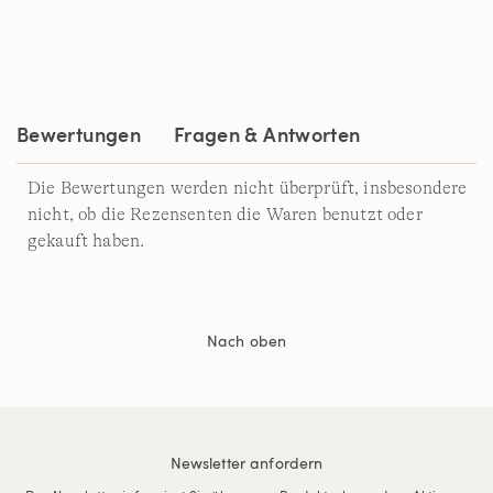
2
Reviews.
Link
auf
derselben
Seite.
Bewertungen
Fragen & Antworten
Die Bewertungen werden nicht überprüft, insbesondere
nicht, ob die Rezensenten die Waren benutzt oder
gekauft haben.
Nach oben
Newsletter anfordern