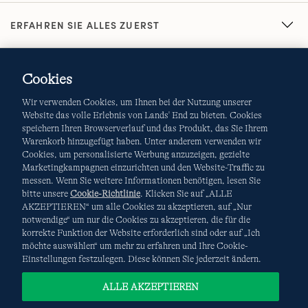
ERFAHREN SIE ALLES ZUERST
Cookies
Wir verwenden Cookies, um Ihnen bei der Nutzung unserer
Website das volle Erlebnis von Lands' End zu bieten. Cookies
speichern Ihren Browserverlauf und das Produkt, das Sie Ihrem
Warenkorb hinzugefügt haben. Unter anderem verwenden wir
AGB
Datenschutz & Sicherheit
Cookies, um personalisierte Werbung anzuzeigen, gezielte
Marketingkampagnen einzurichten und den Website-Traffic zu
Cookies
-
Ich möchte auswählen
Site Map
messen. Wenn Sie weitere Informationen benötigen, lesen Sie
bitte unsere
Cookie-Richtlinie
. Klicken Sie auf „ALLE
Internationale Websites
AKZEPTIEREN“ um alle Cookies zu akzeptieren, auf „Nur
notwendige“ um nur die Cookies zu akzeptieren, die für die
korrekte Funktion der Website erforderlich sind oder auf „Ich
Diese Website ist durch reCAPTCHA geschützt. Es gelten die
möchte auswählen“ um mehr zu erfahren und Ihre Cookie-
Datenschutzerklärung
und
Nutzungsbedingungen
von
Einstellungen festzulegen. Diese können Sie jederzeit ändern.
Google.
ALLE AKZEPTIEREN