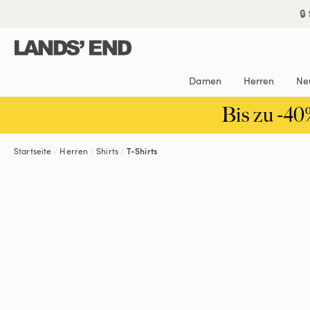
Direkt
Direkt
Direkt

zum
zur
zur
Inhalt
Navigation
Suche
Damen
Herren
Ne
Bis zu -40
Startseite
Herren
Shirts
T-Shirts