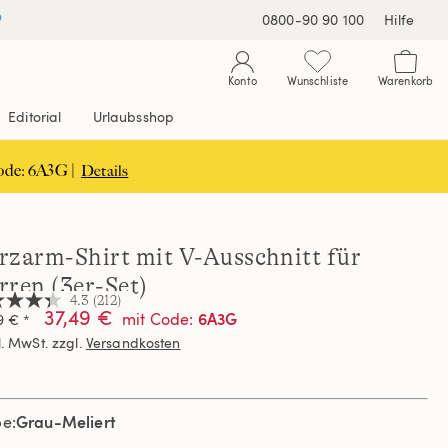
0800-90 90 100
Hilfe
Konto
Wunschliste
Warenkorb
Editorial
Urlaubsshop
ode: 6A3G |
Details
rzarm-Shirt mit V-Ausschnitt für
rren (3er-Set)
4.3
(212)
37,49 €
6A3G
mit Code
:
9 € *
l. MwSt. zzgl.
Versandkosten
nen,
hschnittswert
ertung.
Grau-Meliert
d
be