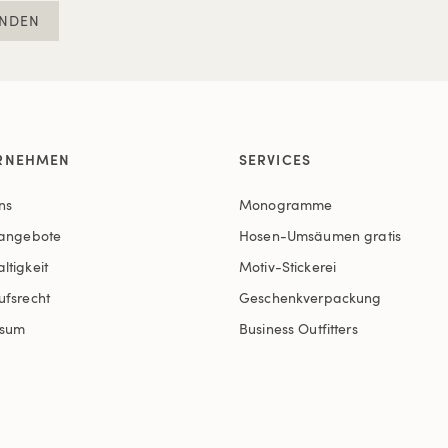
NDEN
RNEHMEN
SERVICES
ns
Monogramme
nangebote
Hosen-Umsäumen gratis
ltigkeit
Motiv-Stickerei
ufsrecht
Geschenkverpackung
ssum
Business Outfitters