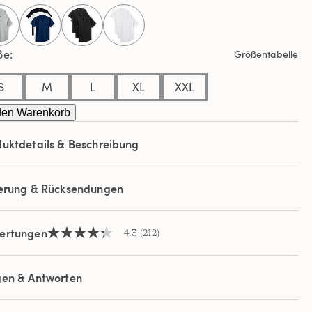
ews.
selected
elben
e.
ße
Größentabelle
S
M
L
XL
XXL
den Warenkorb
uktdetails & Beschreibung
ferung & Rücksendungen
ertungen
4.3
(212)
4.3
von
5
Sternen,
gen & Antworten
Durchschnittswert
der
Bewertung.