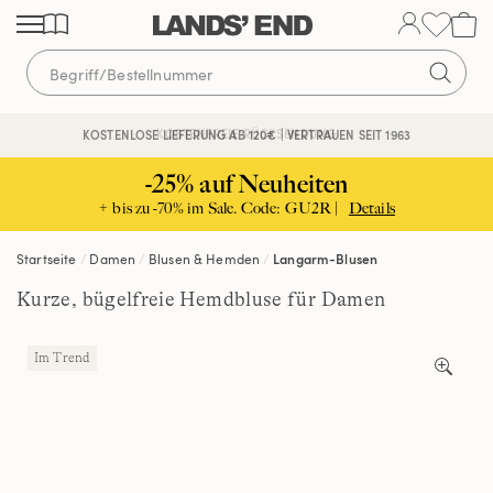
Direkt
Direkt
Direkt
zum
zur
zur
Inhalt
Navigation
Suche
KOSTENFREIE RÜCKSENDUNG
KOSTENLOSE LIEFERUNG AB 120€ | VERTRAUEN SEIT 1963
-25% auf Neuheiten
+ bis zu -70% im Sale. Code: GU2R |
Details
Startseite
Damen
Blusen & Hemden
Langarm-Blusen
Kurze, bügelfreie Hemdbluse für Damen