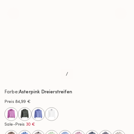
/
Asterpink Dreierstreifen
Farbe
Preis
84,99 €
selected
Sale-Preis
30 €