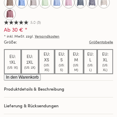
5.0
(3)
5.0
Ab 30 € *
von
5
* inkl. MwSt. zzgl.
Versandkosten
Sternen,
Durchschnittswert
Größe
Größentabelle
der
Bewertung.
EU:
EU:
EU:
EU:
EU:
Read
EU:
EU:
3
XS
S
M
L
XL
1XL
2XL
Reviews.
(US:
(US:
(US:
(US:
(US:
Link
(US: 1X)
(US: 2X)
XS)
S)
M)
L)
XL)
auf
derselben
In den Warenkorb
Seite.
Produktdetails & Beschreibung
Lieferung & Rücksendungen