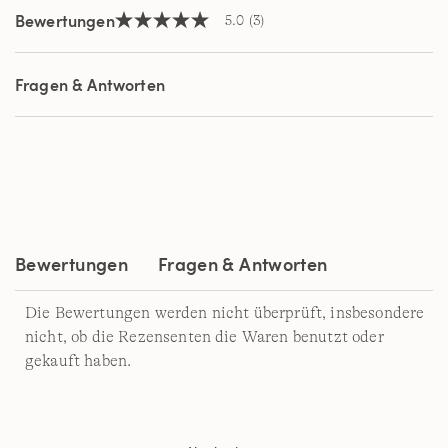
Bewertungen
5.0
(3)
5.0
von
5
Sternen,
Fragen & Antworten
Durchschnittswert
der
Bewertung.
Read
3
Reviews.
Link
auf
derselben
Seite.
Bewertungen
Fragen & Antworten
Die Bewertungen werden nicht überprüft, insbesondere
nicht, ob die Rezensenten die Waren benutzt oder
gekauft haben.