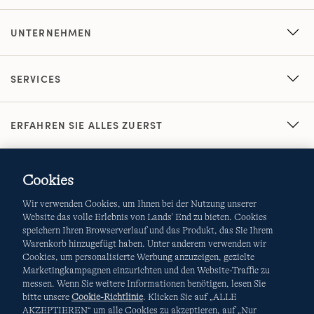
UNTERNEHMEN
SERVICES
ERFAHREN SIE ALLES ZUERST
Cookies
Wir verwenden Cookies, um Ihnen bei der Nutzung unserer
Website das volle Erlebnis von Lands' End zu bieten. Cookies
speichern Ihren Browserverlauf und das Produkt, das Sie Ihrem
Warenkorb hinzugefügt haben. Unter anderem verwenden wir
AGB
Datenschutz & Sicherheit
Cookies, um personalisierte Werbung anzuzeigen, gezielte
Marketingkampagnen einzurichten und den Website-Traffic zu
Cookies
-
Ich möchte auswählen
Site Map
messen. Wenn Sie weitere Informationen benötigen, lesen Sie
bitte unsere
Cookie-Richtlinie
. Klicken Sie auf „ALLE
Internationale Websites
AKZEPTIEREN“ um alle Cookies zu akzeptieren, auf „Nur