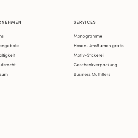
RNEHMEN
SERVICES
ns
Monogramme
nangebote
Hosen-Umsäumen gratis
ltigkeit
Motiv-Stickerei
ufsrecht
Geschenkverpackung
ssum
Business Outfitters