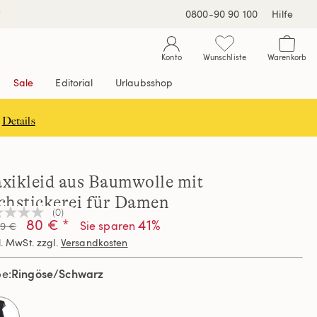
0800-90 90 100
Hilfe
Konto
Wunschliste
Warenkorb
Sale
Editorial
Urlaubsshop
Details
xikleid aus Baumwolle mit
chstickerei für Damen
(0)
n
80 € *
41%
Sie sparen
99 €
teilungswert
l. MwSt. zzgl.
Versandkosten
elben
Ringöse/Schwarz
be
e.