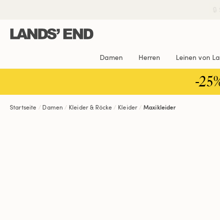
Direkt
Direkt
Direkt

zum
zur
zur
Inhalt
Navigation
Suche
Damen
Herren
Leinen von L
-25
Startseite
Damen
Kleider & Röcke
Kleider
Maxikleider