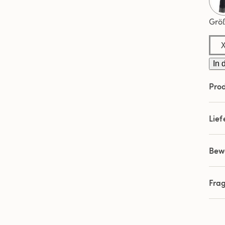
Grö
In 
Prod
Lie
Bew
Fra