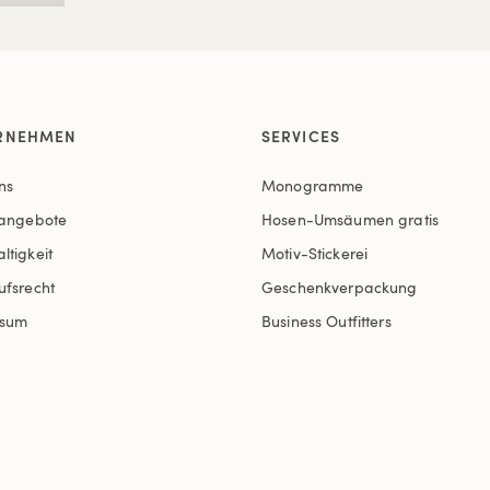
RNEHMEN
SERVICES
ns
Monogramme
nangebote
Hosen-Umsäumen gratis
ltigkeit
Motiv-Stickerei
ufsrecht
Geschenkverpackung
ssum
Business Outfitters