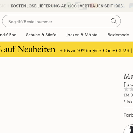
 SICHER BEZAHLEN
KOSTENLOSE LIEFERUNG AB 120€ | VERTRAUEN SEIT 1963
ands' End
Schuhe & Stiefel
Jacken & Mäntel
Bademode
% auf Neuheiten
+ bis zu -70% im Sale. Code: GU2R |
Ma
Lo
Kei
134,
Beur
Link
* ink
auf
ders
Far
Seit