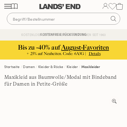
Direkt
Direkt
Direkt
zum
zur
zur
Inhalt
Navigation
Suche
KOSTENFREIE RÜCKSENDUNG
KOSTENLOSE LIEFERUNG AB 120€ | VERTRAUEN SEIT 1963
Bis zu -40% auf
August-Favoriten
+ 25% auf Neuheiten. Code: 6A3G |
Details
Startseite
Damen
Kleider & Röcke
Kleider
Maxikleider
Maxikleid aus Baumwolle/Modal mit Bindeband
für Damen in Petite-Größe