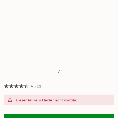
/
4.5
(2)
4.5
von
5
Dieser Artikel ist leider nicht vorrätig
Sternen,
Durchschnittswert
der
Bewertung.
Read