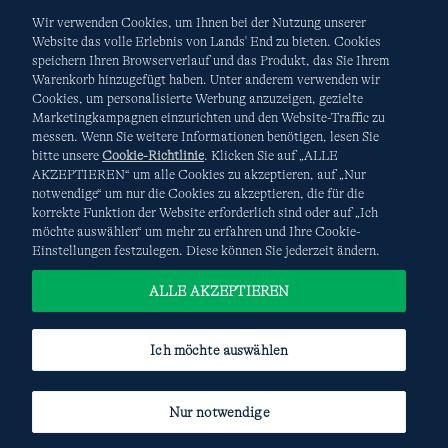
Wir verwenden Cookies, um Ihnen bei der Nutzung unserer
Website das volle Erlebnis von Lands' End zu bieten. Cookies
speichern Ihren Browserverlauf und das Produkt, das Sie Ihrem
Warenkorb hinzugefügt haben. Unter anderem verwenden wir
AGB
Datenschutz & Sicherheit
Cookies, um personalisierte Werbung anzuzeigen, gezielte
Marketingkampagnen einzurichten und den Website-Traffic zu
Cookies
-
Ich möchte auswählen
Site Map
messen. Wenn Sie weitere Informationen benötigen, lesen Sie
bitte unsere
Cookie-Richtlinie
. Klicken Sie auf „ALLE
Internationale Websites
AKZEPTIEREN“ um alle Cookies zu akzeptieren, auf „Nur
notwendige“ um nur die Cookies zu akzeptieren, die für die
korrekte Funktion der Website erforderlich sind oder auf „Ich
Diese Website ist durch reCAPTCHA geschützt. Es gelten die
möchte auswählen“ um mehr zu erfahren und Ihre Cookie-
Datenschutzerklärung
und
Nutzungsbedingungen
von
Einstellungen festzulegen. Diese können Sie jederzeit ändern.
Google.
ALLE AKZEPTIEREN
Ich möchte auswählen
Nur notwendige