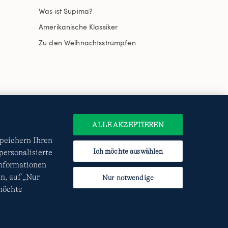
Was ist Supima?
Amerikanische Klassiker
Zu den Weihnachtsstrümpfen
uswählen
Site Map
Internationale Websites
e
Datenschutzerklärung
und
ALLE AKZEPTIEREN
speichern Ihren
Ich möchte auswählen
ersonalisierte
Informationen
n, auf „Nur
Nur notwendige
 möchte