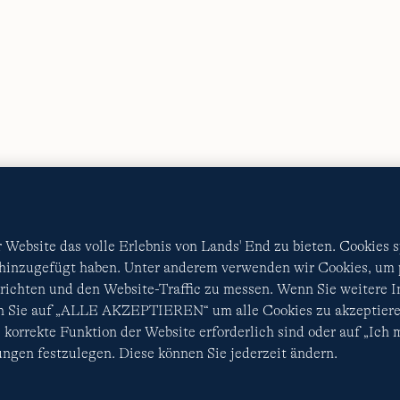
AGB
Datenschutz & Sicherheit
Cookies
-
Ich möchte a
Diese Website ist durch reCAPTCHA geschützt. Es gelten di
Nutzungsbedingungen
von Google.
Website das volle Erlebnis von Lands' End zu bieten. Cookies 
 hinzugefügt haben. Unter anderem verwenden wir Cookies, um p
ichten und den Website-Traffic zu messen. Wenn Sie weitere 
en Sie auf „ALLE AKZEPTIEREN“ um alle Cookies zu akzeptiere
 korrekte Funktion der Website erforderlich sind oder auf „Ich
ngen festzulegen. Diese können Sie jederzeit ändern.
© COPYRIGHT
LANDS' END EUROPE