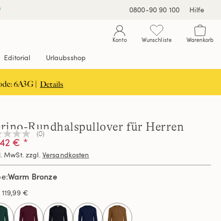
0800-90 90 100
Hilfe
Konto
Wunschliste
Warenkorb
Editorial
Urlaubsshop
ode: 6A3G |
Details
rino-Rundhalspullover für Herren
(0)
n
42 € *
teilungswert
l. MwSt. zzgl.
Versandkosten
elben
Warm Bronze
be
e.
s
119,99 €