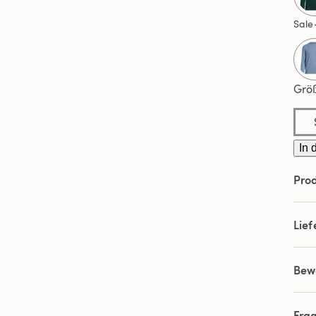
Sale
Grö
In 
Prod
Lie
Bew
Fra