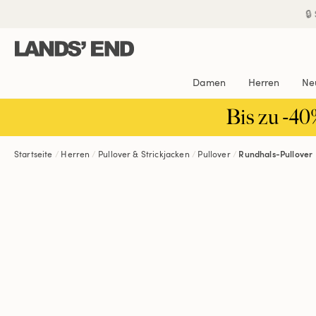
Direkt
Direkt
Direkt

zum
zur
zur
Inhalt
Navigation
Suche
Damen
Herren
Ne
Bis zu -40
Startseite
Herren
Pullover & Strickjacken
Pullover
Rundhals-Pullover