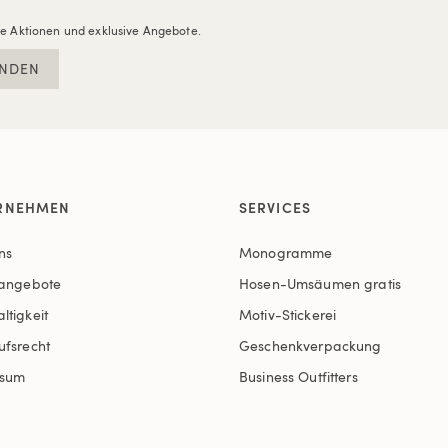
re Aktionen und exklusive Angebote.
NDEN
RNEHMEN
SERVICES
ns
Monogramme
nangebote
Hosen-Umsäumen gratis
ltigkeit
Motiv-Stickerei
ufsrecht
Geschenkverpackung
ssum
Business Outfitters