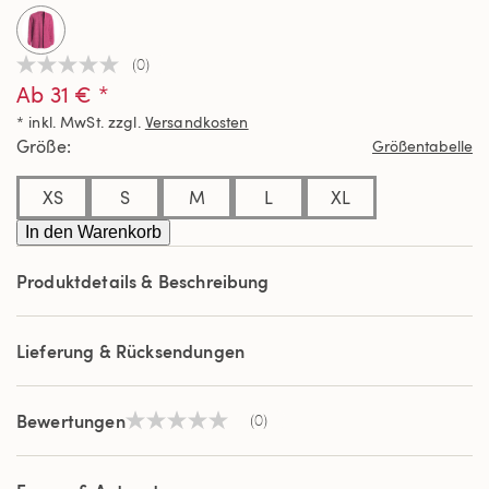
(0)
Kein
Ab 31 € *
Beurteilungswert
Link
* inkl. MwSt. zzgl.
Versandkosten
auf
derselben
Größe
Größentabelle
Seite.
XS
S
M
L
XL
In den Warenkorb
Produktdetails & Beschreibung
Lieferung & Rücksendungen
Bewertungen
(0)
Kein
Beurteilungswert
Link
auf