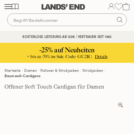
Direkt
Direkt
Direkt
zum
zur
zur
Inhalt
Navigation
Suche
KOSTENLOSE LIEFERUNG AB 120€ | VERTRAUEN SEIT 1963
-25% auf Neuheiten
+ bis zu -70% im Sale. Code: GU2R |
Details
Startseite
Damen
Pullover & Strickjacken
Strickjacken
Baumwoll-Cardigans
Offener Soft Touch Cardigan für Damen