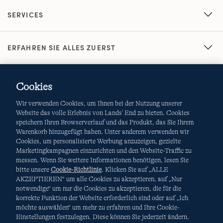
SERVICES
ERFAHREN SIE ALLES ZUERST
Cookies
Wir verwenden Cookies, um Ihnen bei der Nutzung unserer
Website das volle Erlebnis von Lands' End zu bieten. Cookies
speichern Ihren Browserverlauf und das Produkt, das Sie Ihrem
Warenkorb hinzugefügt haben. Unter anderem verwenden wir
AGB
Datenschutz & Sicherheit
Cookies, um personalisierte Werbung anzuzeigen, gezielte
Marketingkampagnen einzurichten und den Website-Traffic zu
Cookies
-
Ich möchte auswählen
Site Map
messen. Wenn Sie weitere Informationen benötigen, lesen Sie
bitte unsere
Cookie-Richtlinie
. Klicken Sie auf „ALLE
Internationale Websites
AKZEPTIEREN“ um alle Cookies zu akzeptieren, auf „Nur
notwendige“ um nur die Cookies zu akzeptieren, die für die
korrekte Funktion der Website erforderlich sind oder auf „Ich
Diese Website ist durch reCAPTCHA geschützt. Es gelten die
möchte auswählen“ um mehr zu erfahren und Ihre Cookie-
Datenschutzerklärung
und
Nutzungsbedingungen
von
Einstellungen festzulegen. Diese können Sie jederzeit ändern.