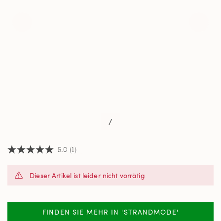
/
5.0
(1)
5.0
von
5
Dieser Artikel ist leider nicht vorrätig
Sternen,
Durchschnittswert
der
Bewertung.
Read
FINDEN SIE MEHR IN 'STRANDMODE'
a