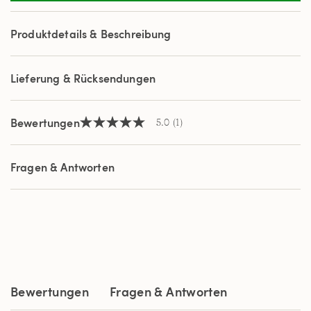
Review.
Link
auf
Produktdetails & Beschreibung
derselben
Seite.
Lieferung & Rücksendungen
Bewertungen
5.0
(1)
5.0
von
5
Sternen,
Fragen & Antworten
Durchschnittswert
der
Bewertung.
Read
a
Review.
Link
auf
derselben
Seite.
Bewertungen
Fragen & Antworten