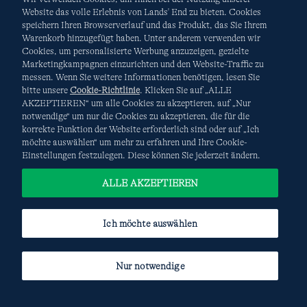
Website das volle Erlebnis von Lands' End zu bieten. Cookies
speichern Ihren Browserverlauf und das Produkt, das Sie Ihrem
Warenkorb hinzugefügt haben. Unter anderem verwenden wir
AGB
Datenschutz & Sicherheit
Cookies, um personalisierte Werbung anzuzeigen, gezielte
Marketingkampagnen einzurichten und den Website-Traffic zu
Cookies
-
Ich möchte auswählen
Site Map
messen. Wenn Sie weitere Informationen benötigen, lesen Sie
bitte unsere
Cookie-Richtlinie
. Klicken Sie auf „ALLE
Internationale Websites
AKZEPTIEREN“ um alle Cookies zu akzeptieren, auf „Nur
notwendige“ um nur die Cookies zu akzeptieren, die für die
korrekte Funktion der Website erforderlich sind oder auf „Ich
Diese Website ist durch reCAPTCHA geschützt. Es gelten die
möchte auswählen“ um mehr zu erfahren und Ihre Cookie-
Datenschutzerklärung
und
Nutzungsbedingungen
von
Einstellungen festzulegen. Diese können Sie jederzeit ändern.
Google.
ALLE AKZEPTIEREN
Ich möchte auswählen
Nur notwendige
© COPYRIGHT
LANDS' END EUROPE