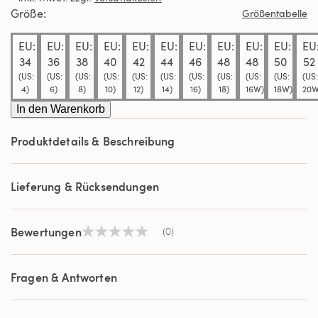
derselben
Größe
Größentabelle
Seite.
EU:
EU:
EU:
EU:
EU:
EU:
EU:
EU:
EU:
EU:
EU
34
36
38
40
42
44
46
48
48
50
52
(US:
(US:
(US:
(US:
(US:
(US:
(US:
(US:
(US:
(US:
(US:
4)
6)
8)
10)
12)
14)
16)
18)
16W)
18W)
20W
In den Warenkorb
Produktdetails & Beschreibung
Lieferung & Rücksendungen
Bewertungen
(0)
Kein
Beurteilungswert
Link
auf
Fragen & Antworten
derselben
Seite.