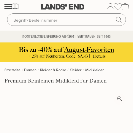
Direkt
Direkt
Direkt
zum
zur
zur
Inhalt
Navigation
Suche
KOSTENFREIE RÜCKSENDUNG
KOSTENLOSE LIEFERUNG AB 120€ | VERTRAUEN SEIT 1963
Bis zu -40% auf
August-Favoriten
+ 25% auf Neuheiten. Code: 6A3G |
Details
Startseite
Damen
Kleider & Röcke
Kleider
Midikleider
Premium Reinleinen-Midikleid für Damen