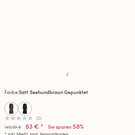
/
Satt Seehundbraun Gepunktet
Farbe
selected
(0)
Kein
63 € *
58%
Beurteilungswert
Sie sparen
149,99 €
Link
* inkl. MwSt. zzgl.
Versandkosten
auf