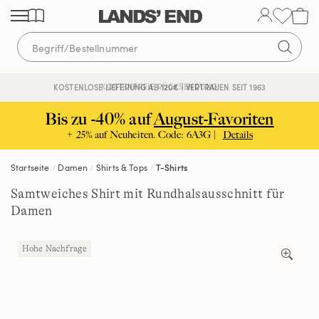
Direkt
Direkt
Direkt
zum
zur
zur
Inhalt
Navigation
Suche
KOSTENFREIE RÜCKSENDUNG
KOSTENLOSE LIEFERUNG AB 120€ | VERTRAUEN SEIT 1963
Bis zu -40% auf
August-Favoriten
+ 25% auf Neuheiten. Code: 6A3G |
Details
Startseite
Damen
Shirts & Tops
T-Shirts
Samtweiches Shirt mit Rundhalsausschnitt für
Damen