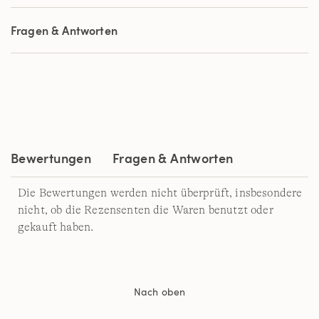
von
5
Sternen,
Fragen & Antworten
Durchschnittswert
der
Bewertung.
Read
7
Reviews.
Link
auf
derselben
Seite.
Bewertungen
Fragen & Antworten
Die Bewertungen werden nicht überprüft, insbesondere
nicht, ob die Rezensenten die Waren benutzt oder
gekauft haben.
Nach oben