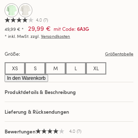
4.0
(7)
4.0
29,99 €
von
6A3G
mit Code
:
49,99 € *
5
* inkl. MwSt. zzgl.
Versandkosten
Sternen,
Durchschnittswert
der
Bewertung.
Größe
Größentabelle
Read
7
Reviews.
XS
S
M
L
XL
Link
auf
In den Warenkorb
derselben
Seite.
Produktdetails & Beschreibung
Lieferung & Rücksendungen
Bewertungen
4.0
(7)
4.0