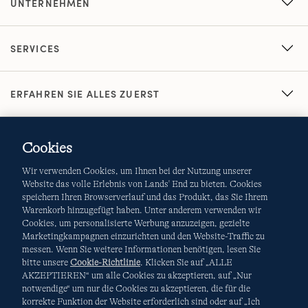
UNTERNEHMEN
SERVICES
ERFAHREN SIE ALLES ZUERST
Cookies
Wir verwenden Cookies, um Ihnen bei der Nutzung unserer
Website das volle Erlebnis von Lands' End zu bieten. Cookies
speichern Ihren Browserverlauf und das Produkt, das Sie Ihrem
Warenkorb hinzugefügt haben. Unter anderem verwenden wir
AGB
Datenschutz & Sicherheit
Cookies, um personalisierte Werbung anzuzeigen, gezielte
Marketingkampagnen einzurichten und den Website-Traffic zu
Cookies
-
Ich möchte auswählen
Site Map
messen. Wenn Sie weitere Informationen benötigen, lesen Sie
bitte unsere
Cookie-Richtlinie
. Klicken Sie auf „ALLE
Internationale Websites
AKZEPTIEREN“ um alle Cookies zu akzeptieren, auf „Nur
notwendige“ um nur die Cookies zu akzeptieren, die für die
korrekte Funktion der Website erforderlich sind oder auf „Ich