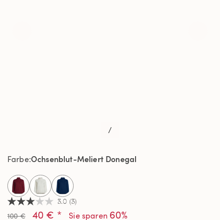
/
Ochsenblut-Meliert Donegal
Farbe
selected
3.0
(3)
3.0
40 € *
60%
von
Sie sparen
100 €