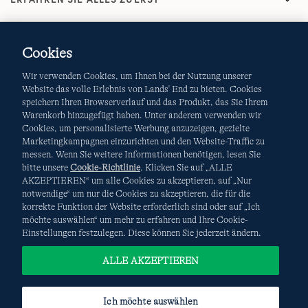
Cookies
Wir verwenden Cookies, um Ihnen bei der Nutzung unserer
Website das volle Erlebnis von Lands' End zu bieten. Cookies
speichern Ihren Browserverlauf und das Produkt, das Sie Ihrem
Warenkorb hinzugefügt haben. Unter anderem verwenden wir
AGB
Datenschutz & Sicherheit
Cookies, um personalisierte Werbung anzuzeigen, gezielte
Marketingkampagnen einzurichten und den Website-Traffic zu
Cookies
-
Ich möchte auswählen
Site Map
messen. Wenn Sie weitere Informationen benötigen, lesen Sie
bitte unsere
Cookie-Richtlinie
. Klicken Sie auf „ALLE
Internationale Websites
AKZEPTIEREN“ um alle Cookies zu akzeptieren, auf „Nur
notwendige“ um nur die Cookies zu akzeptieren, die für die
korrekte Funktion der Website erforderlich sind oder auf „Ich
Diese Website ist durch reCAPTCHA geschützt. Es gelten die
möchte auswählen“ um mehr zu erfahren und Ihre Cookie-
Datenschutzerklärung
und
Nutzungsbedingungen
von
Einstellungen festzulegen. Diese können Sie jederzeit ändern.
Google.
ALLE AKZEPTIEREN
Ich möchte auswählen