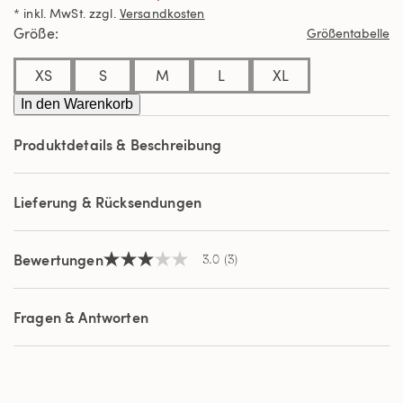
5
* inkl. MwSt. zzgl.
Versandkosten
Sternen,
Durchschnittswert
Größe
Größentabelle
der
Bewertung.
Read
XS
S
M
L
XL
3
Reviews.
In den Warenkorb
Link
auf
Produktdetails & Beschreibung
derselben
Seite.
Lieferung & Rücksendungen
Bewertungen
3.0
(3)
3.0
von
5
Sternen,
Fragen & Antworten
Durchschnittswert
der
Bewertung.
Read
3
Reviews.