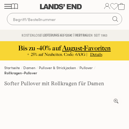
Direkt
Direkt
Direkt
zum
zur
zur
Inhalt
Navigation
Suche
KOSTENFREIE RÜCKSENDUNG
KOSTENLOSE LIEFERUNG AB 120€ | VERTRAUEN SEIT 1963
Bis zu -40% auf
August-Favoriten
+ 25% auf Neuheiten. Code: 6A3G |
Details
Startseite
Damen
Pullover & Strickjacken
Pullover
Rollkragen-Pullover
Softer Pullover mit Rollkragen für Damen