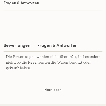
Sternen,
Fragen & Antworten
Durchschnittswert
der
Bewertung.
Read
56
Reviews.
Link
auf
derselben
Seite.
Bewertungen
Fragen & Antworten
Die Bewertungen werden nicht überprüft, insbesondere
nicht, ob die Rezensenten die Waren benutzt oder
gekauft haben.
Nach oben