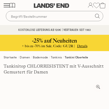
Direkt
Direkt
Direkt
zum
zur
zur
Inhalt
Navigation
Suche
KOSTENFREIE RÜCKSENDUNG
KOSTENLOSE LIEFERUNG AB 120€ | VERTRAUEN SEIT 1963
-25% auf Neuheiten
+ bis zu -70% im Sale. Code: GU2R |
Details
Startseite
Damen
Bademode
Tankinis
Tankini Oberteile
Tankinitop CHLORRESISTENT mit V-Ausschnitt
Gemustert für Damen