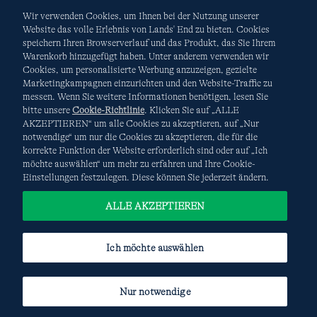
Wir verwenden Cookies, um Ihnen bei der Nutzung unserer
Website das volle Erlebnis von Lands' End zu bieten. Cookies
speichern Ihren Browserverlauf und das Produkt, das Sie Ihrem
Warenkorb hinzugefügt haben. Unter anderem verwenden wir
AGB
Datenschutz & Sicherheit
Cookies, um personalisierte Werbung anzuzeigen, gezielte
Marketingkampagnen einzurichten und den Website-Traffic zu
Cookies
-
Ich möchte auswählen
Site Map
messen. Wenn Sie weitere Informationen benötigen, lesen Sie
bitte unsere
Cookie-Richtlinie
. Klicken Sie auf „ALLE
Internationale Websites
AKZEPTIEREN“ um alle Cookies zu akzeptieren, auf „Nur
notwendige“ um nur die Cookies zu akzeptieren, die für die
korrekte Funktion der Website erforderlich sind oder auf „Ich
Diese Website ist durch reCAPTCHA geschützt. Es gelten die
möchte auswählen“ um mehr zu erfahren und Ihre Cookie-
Datenschutzerklärung
und
Nutzungsbedingungen
von
Einstellungen festzulegen. Diese können Sie jederzeit ändern.
Google.
ALLE AKZEPTIEREN
Ich möchte auswählen
Nur notwendige