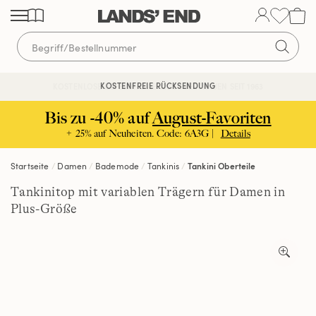
Direkt
Direkt
Direkt
zum
zur
zur
Inhalt
Navigation
Suche
KOSTENFREIE RÜCKSENDUNG
KOSTENLOSE LIEFERUNG AB 120€ | VERTRAUEN SEIT 1963
Bis zu -40% auf
August-Favoriten
+ 25% auf Neuheiten. Code: 6A3G |
Details
Startseite
Damen
Bademode
Tankinis
Tankini Oberteile
Tankinitop mit variablen Trägern für Damen in
Plus-Größe