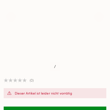
/
(0)
Kein
Beurteilungswert
Link
Dieser Artikel ist leider nicht vorrätig
auf
derselben
Seite.