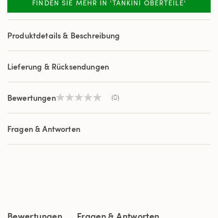
FINDEN SIE MEHR IN 'TANKINI OBERTEILE'
Produktdetails & Beschreibung
Lieferung & Rücksendungen
Bewertungen
(0)
Kein
Beurteilungswert
Link
auf
Fragen & Antworten
derselben
Seite.
Bewertungen
Fragen & Antworten