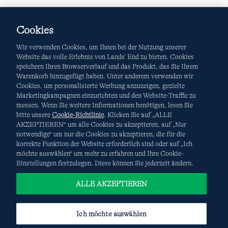
Cookies
Wir verwenden Cookies, um Ihnen bei der Nutzung unserer
Website das volle Erlebnis von Lands' End zu bieten. Cookies
speichern Ihren Browserverlauf und das Produkt, das Sie Ihrem
Warenkorb hinzugefügt haben. Unter anderem verwenden wir
AGB
Datenschutz & Sicherheit
Cookies, um personalisierte Werbung anzuzeigen, gezielte
Marketingkampagnen einzurichten und den Website-Traffic zu
Cookies
-
Ich möchte auswählen
Site Map
messen. Wenn Sie weitere Informationen benötigen, lesen Sie
bitte unsere
Cookie-Richtlinie
. Klicken Sie auf „ALLE
Internationale Websites
AKZEPTIEREN“ um alle Cookies zu akzeptieren, auf „Nur
notwendige“ um nur die Cookies zu akzeptieren, die für die
korrekte Funktion der Website erforderlich sind oder auf „Ich
Diese Website ist durch reCAPTCHA geschützt. Es gelten die
möchte auswählen“ um mehr zu erfahren und Ihre Cookie-
Datenschutzerklärung
und
Nutzungsbedingungen
von
Einstellungen festzulegen. Diese können Sie jederzeit ändern.
Google.
ALLE AKZEPTIEREN
Ich möchte auswählen