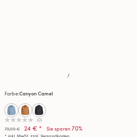
/
Canyon Camel
Farbe
selected
(0)
Kein
24 € *
70%
Beurteilungswert
Sie sparen
79,99 €
Link
* inkl. MwSt. zzgl.
Versandkosten
auf