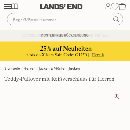
Direkt
Direkt
Direkt
zum
zur
zur
Inhalt
Navigation
Suche
KOSTENFREIE RÜCKSENDUNG
KOSTENLOSE LIEFERUNG AB 120€ | VERTRAUEN SEIT 1963
-25% auf Neuheiten
+ bis zu -70% im Sale. Code: GU2R |
Details
Startseite
Herren
Jacken & Mäntel
Jacken
Teddy-Pullover mit Reißverschluss für Herren