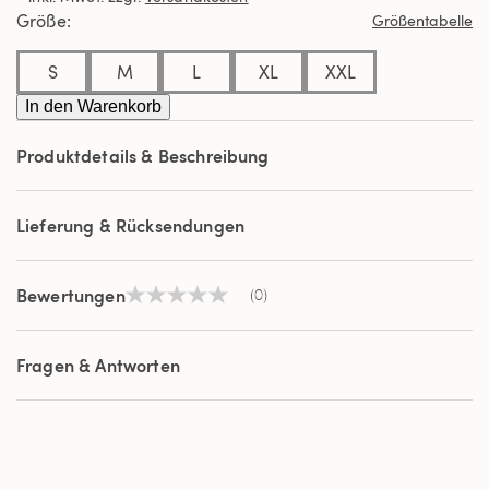
derselben
Größe
Größentabelle
Seite.
S
M
L
XL
XXL
In den Warenkorb
Produktdetails & Beschreibung
Lieferung & Rücksendungen
Bewertungen
(0)
Kein
Beurteilungswert
Link
auf
Fragen & Antworten
derselben
Seite.