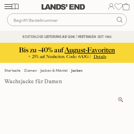
Direkt
Direkt
Direkt
zum
zur
zur
Inhalt
Navigation
Suche
KOSTENFREIE RÜCKSENDUNG
KOSTENLOSE LIEFERUNG AB 120€ | VERTRAUEN SEIT 1963
Bis zu -40% auf
August-Favoriten
+ 25% auf Neuheiten. Code: 6A3G |
Details
Startseite
Damen
Jacken & Mäntel
Jacken
Wachsjacke für Damen