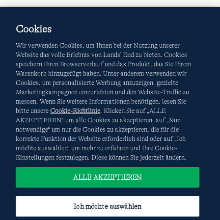
Cookies
Wir verwenden Cookies, um Ihnen bei der Nutzung unserer
Website das volle Erlebnis von Lands' End zu bieten. Cookies
speichern Ihren Browserverlauf und das Produkt, das Sie Ihrem
Warenkorb hinzugefügt haben. Unter anderem verwenden wir
AGB
Datenschutz & Sicherheit
Cookies, um personalisierte Werbung anzuzeigen, gezielte
Marketingkampagnen einzurichten und den Website-Traffic zu
Cookies
-
Ich möchte auswählen
Site Map
messen. Wenn Sie weitere Informationen benötigen, lesen Sie
bitte unsere
Cookie-Richtlinie
. Klicken Sie auf „ALLE
Internationale Websites
AKZEPTIEREN“ um alle Cookies zu akzeptieren, auf „Nur
notwendige“ um nur die Cookies zu akzeptieren, die für die
korrekte Funktion der Website erforderlich sind oder auf „Ich
Diese Website ist durch reCAPTCHA geschützt. Es gelten die
möchte auswählen“ um mehr zu erfahren und Ihre Cookie-
Datenschutzerklärung
und
Nutzungsbedingungen
von
Einstellungen festzulegen. Diese können Sie jederzeit ändern.
Google.
ALLE AKZEPTIEREN
Ich möchte auswählen