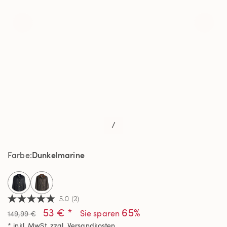
/
Dunkelmarine
Farbe
selected
5.0
(2)
5.0
53 € *
65%
von
Sie sparen
149,99 €
5
* inkl. MwSt. zzgl.
Versandkosten
Sternen,