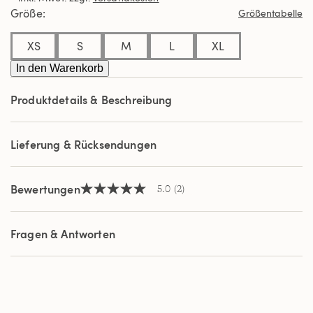
Durchschnittswert
Größe
Größentabelle
der
Bewertung.
Read
XS
S
M
L
XL
2
Reviews.
In den Warenkorb
Link
auf
Produktdetails & Beschreibung
derselben
Seite.
Lieferung & Rücksendungen
Bewertungen
5.0
(2)
5.0
von
5
Sternen,
Fragen & Antworten
Durchschnittswert
der
Bewertung.
Read
2
Reviews.
Link