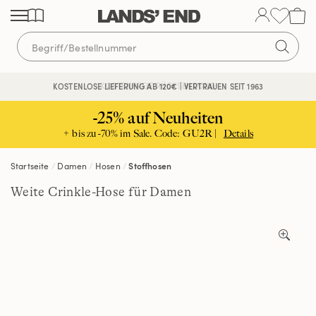
Direkt
Direkt
Direkt
zum
zur
zur
Inhalt
Navigation
Suche
KOSTENFREIE RÜCKSENDUNG
KOSTENLOSE LIEFERUNG AB 120€ | VERTRAUEN SEIT 1963
-25% auf Neuheiten
+ bis zu -70% im Sale. Code: GU2R |
Details
Startseite
Damen
Hosen
Stoffhosen
Weite Crinkle-Hose für Damen