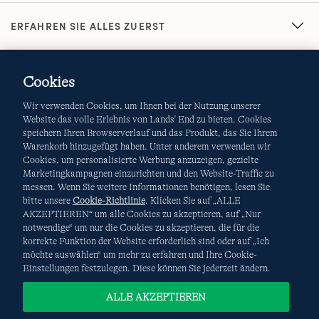
ERFAHREN SIE ALLES ZUERST
Cookies
Wir verwenden Cookies, um Ihnen bei der Nutzung unserer
Website das volle Erlebnis von Lands' End zu bieten. Cookies
speichern Ihren Browserverlauf und das Produkt, das Sie Ihrem
Warenkorb hinzugefügt haben. Unter anderem verwenden wir
AGB
Datenschutz & Sicherheit
Cookies, um personalisierte Werbung anzuzeigen, gezielte
Marketingkampagnen einzurichten und den Website-Traffic zu
Cookies
-
Ich möchte auswählen
Site Map
messen. Wenn Sie weitere Informationen benötigen, lesen Sie
bitte unsere
Cookie-Richtlinie
. Klicken Sie auf „ALLE
Internationale Websites
AKZEPTIEREN“ um alle Cookies zu akzeptieren, auf „Nur
notwendige“ um nur die Cookies zu akzeptieren, die für die
korrekte Funktion der Website erforderlich sind oder auf „Ich
Diese Website ist durch reCAPTCHA geschützt. Es gelten die
möchte auswählen“ um mehr zu erfahren und Ihre Cookie-
Datenschutzerklärung
und
Nutzungsbedingungen
von
Einstellungen festzulegen. Diese können Sie jederzeit ändern.
Google.
ALLE AKZEPTIEREN