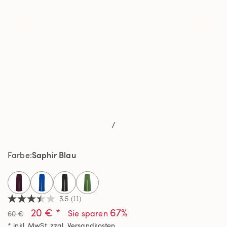
/
Saphir Blau
Farbe
selected
3.5
(11)
3.5
20 € *
67%
von
Sie sparen
60 €
5
* inkl. MwSt. zzgl.
Versandkosten
Sternen,