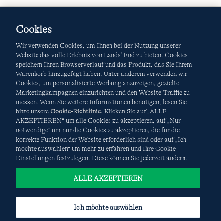
Cookies
Wir verwenden Cookies, um Ihnen bei der Nutzung unserer
Website das volle Erlebnis von Lands' End zu bieten. Cookies
speichern Ihren Browserverlauf und das Produkt, das Sie Ihrem
Warenkorb hinzugefügt haben. Unter anderem verwenden wir
AGB
Datenschutz & Sicherheit
Cookies, um personalisierte Werbung anzuzeigen, gezielte
Marketingkampagnen einzurichten und den Website-Traffic zu
Cookies
-
Ich möchte auswählen
Site Map
messen. Wenn Sie weitere Informationen benötigen, lesen Sie
bitte unsere
Cookie-Richtlinie
. Klicken Sie auf „ALLE
Internationale Websites
AKZEPTIEREN“ um alle Cookies zu akzeptieren, auf „Nur
notwendige“ um nur die Cookies zu akzeptieren, die für die
korrekte Funktion der Website erforderlich sind oder auf „Ich
Diese Website ist durch reCAPTCHA geschützt. Es gelten die
möchte auswählen“ um mehr zu erfahren und Ihre Cookie-
Datenschutzerklärung
und
Nutzungsbedingungen
von
Einstellungen festzulegen. Diese können Sie jederzeit ändern.
Google.
ALLE AKZEPTIEREN
Ich möchte auswählen