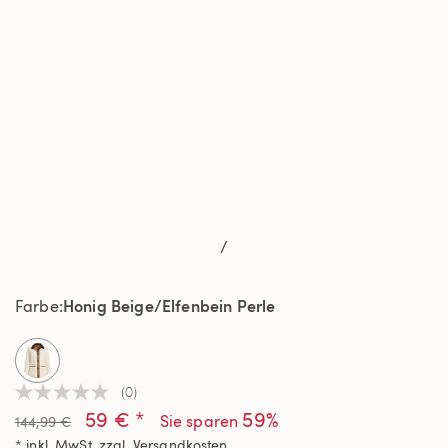
/
Honig Beige/Elfenbein Perle
Farbe
selected
(0)
Kein
59 € *
59%
Beurteilungswert
Sie sparen
144,99 €
Link
* inkl. MwSt. zzgl.
Versandkosten
auf