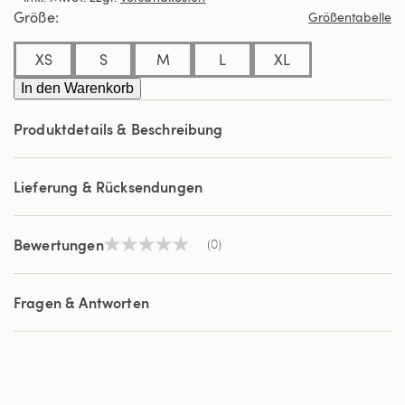
derselben
Größe
Größentabelle
Seite.
XS
S
M
L
XL
In den Warenkorb
Produktdetails & Beschreibung
Lieferung & Rücksendungen
Bewertungen
(0)
Kein
Beurteilungswert
Link
auf
Fragen & Antworten
derselben
Seite.