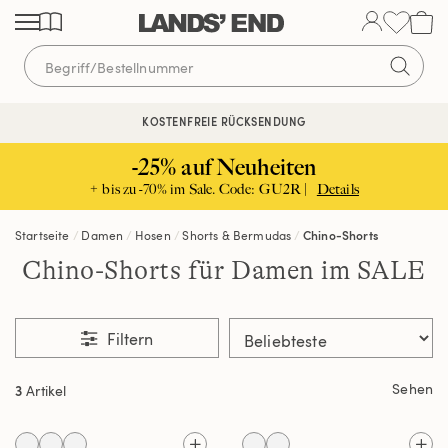
Direkt
Direkt
Direkt
zum
zur
zur
Inhalt
Navigation
Suche
KOSTENFREIE RÜCKSENDUNG
KOSTENLOSE LIEFERUNG AB 120€ | VERTRAUEN SEIT 1963
-25% auf Neuheiten
+ bis zu -70% im Sale. Code: GU2R |
Details
Startseite
Damen
Hosen
Shorts & Bermudas
Chino-Shorts
Chino-Shorts für Damen im SALE
Filtern
Sehen
3
Artikel