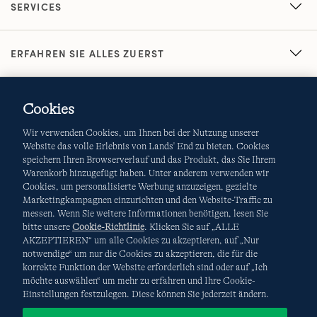
SERVICES
ERFAHREN SIE ALLES ZUERST
Cookies
Wir verwenden Cookies, um Ihnen bei der Nutzung unserer
Website das volle Erlebnis von Lands' End zu bieten. Cookies
speichern Ihren Browserverlauf und das Produkt, das Sie Ihrem
Warenkorb hinzugefügt haben. Unter anderem verwenden wir
AGB
Datenschutz & Sicherheit
Cookies, um personalisierte Werbung anzuzeigen, gezielte
Marketingkampagnen einzurichten und den Website-Traffic zu
Cookies
-
Ich möchte auswählen
Site Map
messen. Wenn Sie weitere Informationen benötigen, lesen Sie
bitte unsere
Cookie-Richtlinie
. Klicken Sie auf „ALLE
Internationale Websites
AKZEPTIEREN“ um alle Cookies zu akzeptieren, auf „Nur
notwendige“ um nur die Cookies zu akzeptieren, die für die
korrekte Funktion der Website erforderlich sind oder auf „Ich
Diese Website ist durch reCAPTCHA geschützt. Es gelten die
möchte auswählen“ um mehr zu erfahren und Ihre Cookie-
Datenschutzerklärung
und
Nutzungsbedingungen
von
Einstellungen festzulegen. Diese können Sie jederzeit ändern.
Google.