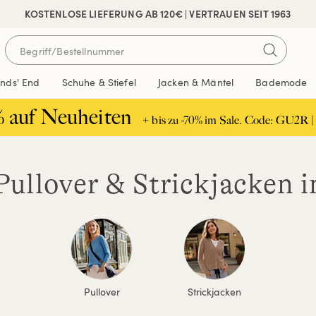
 SICHER BEZAHLEN
KOSTENLOSE LIEFERUNG AB 120€ | VERTRAUEN SEIT 1963
ands' End
Schuhe & Stiefel
Jacken & Mäntel
Bademode
% auf Neuheiten
+ bis zu -70% im Sale. Code: GU2R |
ullover & Strickjacken i
Pullover
Strickjacken