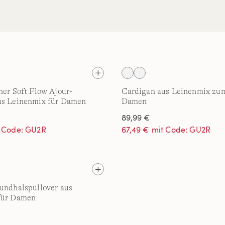
ner Soft Flow Ajour-
Cardigan aus Leinenmix zum
us Leinenmix für Damen
Damen
89,99 €
t Code: GU2R
67,49 € mit Code: GU2R
undhalspullover aus
für Damen