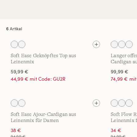
6
Artikel
Soft Ease Geknöpftes Top aus
Langer offe
Leinenmix
Cardigan a
59,99 €
99,99 €
44,99 € mit Code: GU2R
74,99 € mi
Soft Ease Ajour-Cardigan aus
Soft Flow R
Leinenmix für Damen
Leinenmix 
38 €
34 €
94,99 €
94,99 €