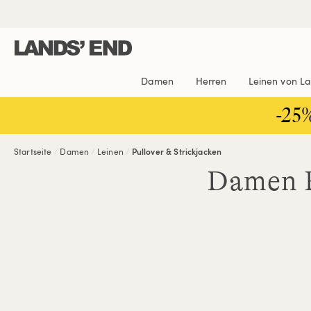
Direkt
Direkt
Direkt

zum
zur
zur
Inhalt
Navigation
Suche
Damen
Herren
Leinen von L
-25
Startseite
Damen
Leinen
Pullover & Strickjacken
Damen P