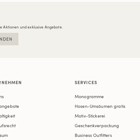
re Aktionen und exklusive Angebote.
NDEN
RNEHMEN
SERVICES
ns
Monogramme
nangebote
Hosen-Umsäumen gratis
ltigkeit
Motiv-Stickerei
ufsrecht
Geschenkverpackung
ssum
Business Outfitters