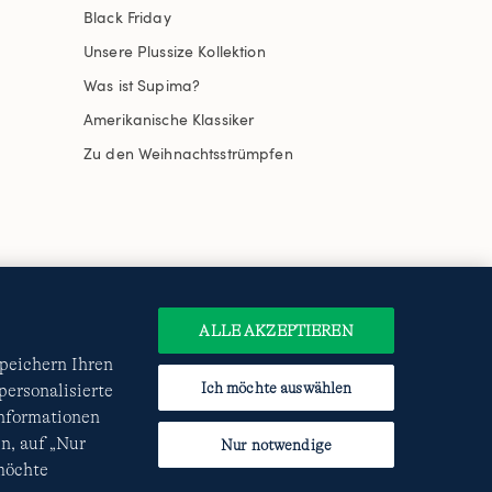
Black Friday
Unsere Plussize Kollektion
Was ist Supima?
Amerikanische Klassiker
Zu den Weihnachtsstrümpfen
uswählen
Site Map
Internationale Websites
e
Datenschutzerklärung
und
ALLE AKZEPTIEREN
speichern Ihren
Ich möchte auswählen
ersonalisierte
Informationen
n, auf „Nur
Nur notwendige
 möchte