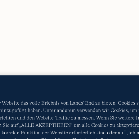
AGB
Datenschutz & Sicherheit
Cookies
-
Ich möchte a
Diese Website ist durch reCAPTCHA geschützt. Es gelten di
Nutzungsbedingungen
von Google.
Website das volle Erlebnis von Lands' End zu bieten. Cookies 
 hinzugefügt haben. Unter anderem verwenden wir Cookies, um p
ichten und den Website-Traffic zu messen. Wenn Sie weitere 
en Sie auf „ALLE AKZEPTIEREN“ um alle Cookies zu akzeptiere
 korrekte Funktion der Website erforderlich sind oder auf „Ich