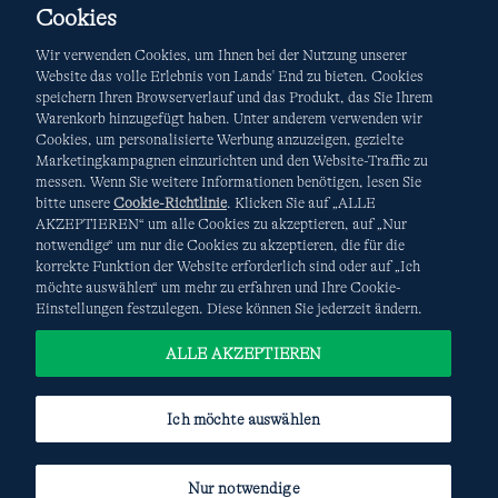
Cookies
Wir verwenden Cookies, um Ihnen bei der Nutzung unserer
Website das volle Erlebnis von Lands' End zu bieten. Cookies
speichern Ihren Browserverlauf und das Produkt, das Sie Ihrem
Warenkorb hinzugefügt haben. Unter anderem verwenden wir
AGB
Datenschutz & Sicherheit
Cookies, um personalisierte Werbung anzuzeigen, gezielte
Marketingkampagnen einzurichten und den Website-Traffic zu
Cookies
-
Ich möchte auswählen
Site Map
messen. Wenn Sie weitere Informationen benötigen, lesen Sie
bitte unsere
Cookie-Richtlinie
. Klicken Sie auf „ALLE
Internationale Websites
AKZEPTIEREN“ um alle Cookies zu akzeptieren, auf „Nur
notwendige“ um nur die Cookies zu akzeptieren, die für die
korrekte Funktion der Website erforderlich sind oder auf „Ich
Diese Website ist durch reCAPTCHA geschützt. Es gelten die
möchte auswählen“ um mehr zu erfahren und Ihre Cookie-
Datenschutzerklärung
und
Nutzungsbedingungen
von
Einstellungen festzulegen. Diese können Sie jederzeit ändern.
Google.
ALLE AKZEPTIEREN
Ich möchte auswählen
Nur notwendige