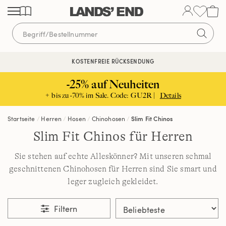
Direkt
Direkt
Direkt
zum
zur
zur
Inhalt
Navigation
Suche
KOSTENFREIE RÜCKSENDUNG
KOSTENLOSE LIEFERUNG AB 120€ | VERTRAUEN SEIT 1963
-25% auf Neuheiten
+ bis zu -70% im Sale. Code: GU2R |
Details
Startseite
Herren
Hosen
Chinohosen
Slim Fit Chinos
Slim Fit Chinos für Herren
Sie stehen auf echte Alleskönner? Mit unseren schmal
geschnittenen Chinohosen für Herren sind Sie smart und
leger zugleich gekleidet.
Filtern