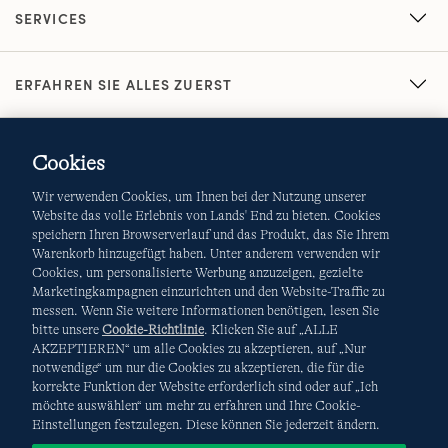
SERVICES
ERFAHREN SIE ALLES ZUERST
Cookies
Wir verwenden Cookies, um Ihnen bei der Nutzung unserer
Website das volle Erlebnis von Lands' End zu bieten. Cookies
speichern Ihren Browserverlauf und das Produkt, das Sie Ihrem
Warenkorb hinzugefügt haben. Unter anderem verwenden wir
AGB
Datenschutz & Sicherheit
Cookies, um personalisierte Werbung anzuzeigen, gezielte
Marketingkampagnen einzurichten und den Website-Traffic zu
Cookies
-
Ich möchte auswählen
Site Map
messen. Wenn Sie weitere Informationen benötigen, lesen Sie
bitte unsere
Cookie-Richtlinie
. Klicken Sie auf „ALLE
Internationale Websites
AKZEPTIEREN“ um alle Cookies zu akzeptieren, auf „Nur
notwendige“ um nur die Cookies zu akzeptieren, die für die
korrekte Funktion der Website erforderlich sind oder auf „Ich
Diese Website ist durch reCAPTCHA geschützt. Es gelten die
möchte auswählen“ um mehr zu erfahren und Ihre Cookie-
Datenschutzerklärung
und
Nutzungsbedingungen
von
Einstellungen festzulegen. Diese können Sie jederzeit ändern.
Google.