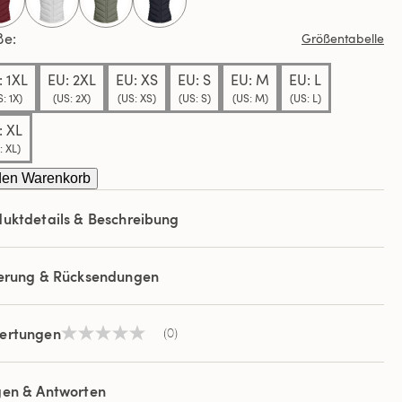
selected
ße
Größentabelle
: 1XL
EU: 2XL
EU: XS
EU: S
EU: M
EU: L
: 1X)
(US: 2X)
(US: XS)
(US: S)
(US: M)
(US: L)
: XL
: XL)
den Warenkorb
uktdetails & Beschreibung
ferung & Rücksendungen
ertungen
(0)
Kein
Beurteilungswert
Link
auf
gen & Antworten
derselben