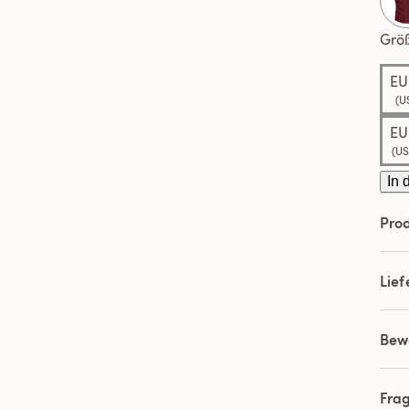
Grö
EU
(US
EU
(US
In 
Prod
Lie
Bew
Fra