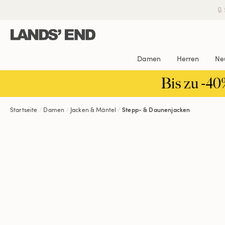
Direkt
Direkt
Direkt

zum
zur
zur
Inhalt
Navigation
Suche
Damen
Herren
Ne
Bis zu -40
Startseite
Damen
Jacken & Mäntel
Stepp- & Daunenjacken