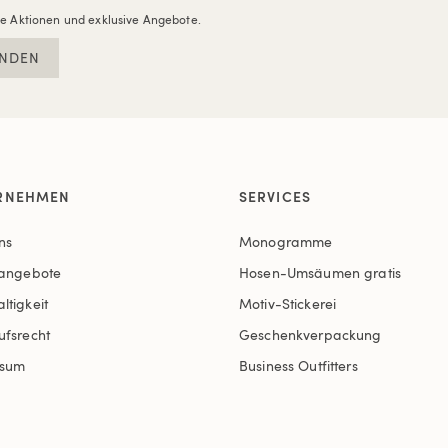
re Aktionen und exklusive Angebote.
NDEN
RNEHMEN
SERVICES
ns
Monogramme
nangebote
Hosen-Umsäumen gratis
ltigkeit
Motiv-Stickerei
ufsrecht
Geschenkverpackung
ssum
Business Outfitters