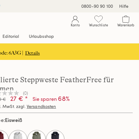
0800-90 90 100
Hilfe
Konto
Wunschliste
Warenkorb
Editorial
Urlaubsshop
ode: 6A3G |
Details
olierte Steppweste FeatherFree für
men
(0)
n
27 € *
68%
Sie sparen
9 €
teilungswert
l. MwSt. zzgl.
Versandkosten
elben
Eisweiß
be
e.