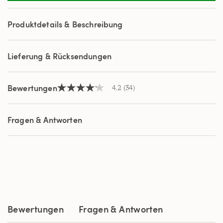
Reviews.
Link
auf
Produktdetails & Beschreibung
derselben
Seite.
Lieferung & Rücksendungen
Bewertungen
4.2
(34)
4.2
von
5
Sternen,
Fragen & Antworten
Durchschnittswert
der
Bewertung.
Read
34
Reviews.
Link
auf
derselben
Seite.
Bewertungen
Fragen & Antworten