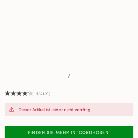
/
4.2
(34)
4.2
von
5
Dieser Artikel ist leider nicht vorrätig
Sternen,
Durchschnittswert
der
Bewertung.
Read
FINDEN SIE MEHR IN 'CORDHOSEN'
34