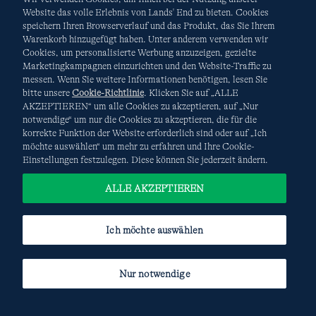
Website das volle Erlebnis von Lands' End zu bieten. Cookies
speichern Ihren Browserverlauf und das Produkt, das Sie Ihrem
Warenkorb hinzugefügt haben. Unter anderem verwenden wir
AGB
Datenschutz & Sicherheit
Cookies, um personalisierte Werbung anzuzeigen, gezielte
Marketingkampagnen einzurichten und den Website-Traffic zu
Cookies
-
Ich möchte auswählen
Site Map
messen. Wenn Sie weitere Informationen benötigen, lesen Sie
bitte unsere
Cookie-Richtlinie
. Klicken Sie auf „ALLE
Internationale Websites
AKZEPTIEREN“ um alle Cookies zu akzeptieren, auf „Nur
notwendige“ um nur die Cookies zu akzeptieren, die für die
korrekte Funktion der Website erforderlich sind oder auf „Ich
Diese Website ist durch reCAPTCHA geschützt. Es gelten die
möchte auswählen“ um mehr zu erfahren und Ihre Cookie-
Datenschutzerklärung
und
Nutzungsbedingungen
von
Einstellungen festzulegen. Diese können Sie jederzeit ändern.
Google.
ALLE AKZEPTIEREN
Ich möchte auswählen
Nur notwendige
© COPYRIGHT
LANDS' END EUROPE