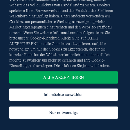
Website das volle Erlebnis von Lands' End zu bieten. Cookies
speichern Ihren Browserverlauf und das Produkt, das Sie Ihrem
Warenkorb hinzugefügt haben. Unter anderem verwenden wir
AGB
Datenschutz & Sicherheit
Cookies, um personalisierte Werbung anzuzeigen, gezielte
Marketingkampagnen einzurichten und den Website-Traffic zu
Cookies
-
Ich möchte auswählen
Site Map
messen. Wenn Sie weitere Informationen benötigen, lesen Sie
bitte unsere
Cookie-Richtlinie
. Klicken Sie auf „ALLE
Internationale Websites
AKZEPTIEREN“ um alle Cookies zu akzeptieren, auf „Nur
notwendige“ um nur die Cookies zu akzeptieren, die für die
korrekte Funktion der Website erforderlich sind oder auf „Ich
Diese Website ist durch reCAPTCHA geschützt. Es gelten die
möchte auswählen“ um mehr zu erfahren und Ihre Cookie-
Datenschutzerklärung
und
Nutzungsbedingungen
von
Einstellungen festzulegen. Diese können Sie jederzeit ändern.
Google.
ALLE AKZEPTIEREN
Ich möchte auswählen
Nur notwendige
© COPYRIGHT
LANDS' END EUROPE