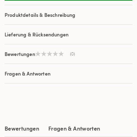
Produktdetails & Beschreibung
Lieferung & Rücksendungen
Bewertungen
(0)
Kein
Beurteilungswert
Link
auf
Fragen & Antworten
derselben
Seite.
Bewertungen
Fragen & Antworten