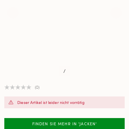
/
(0)
Kein
Beurteilungswert
Link
Dieser Artikel ist leider nicht vorrätig
auf
derselben
Seite.
FINDEN SIE MEHR IN 'JACKEN'