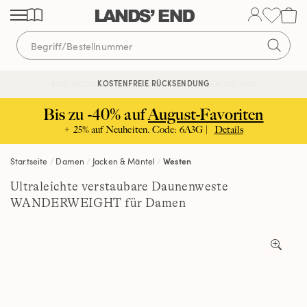
Direkt
Direkt
Direkt
zum
zur
zur
Inhalt
Navigation
Suche
KOSTENFREIE RÜCKSENDUNG
KOSTENLOSE LIEFERUNG AB 120€ | VERTRAUEN SEIT 1963
Bis zu -40% auf
August-Favoriten
+ 25% auf Neuheiten. Code: 6A3G |
Details
Startseite
Damen
Jacken & Mäntel
Westen
Ultraleichte verstaubare Daunenweste
WANDERWEIGHT für Damen