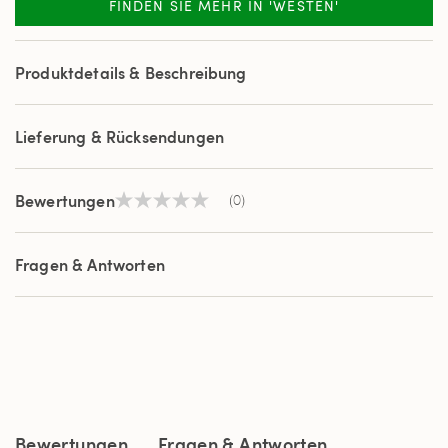
FINDEN SIE MEHR IN 'WESTEN'
Produktdetails & Beschreibung
Lieferung & Rücksendungen
Bewertungen
(0)
Kein
Beurteilungswert
Link
auf
Fragen & Antworten
derselben
Seite.
Bewertungen
Fragen & Antworten