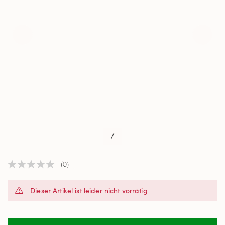
/
(0)
Kein
Beurteilungswert
Link
Dieser Artikel ist leider nicht vorrätig
auf
derselben
Seite.