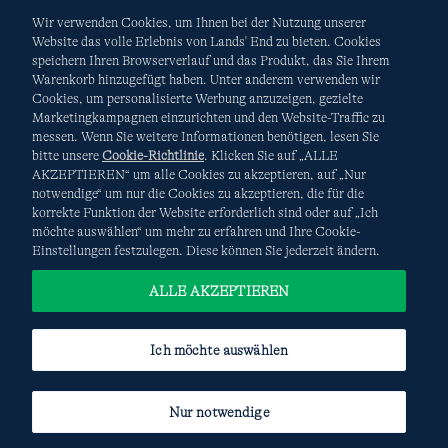
Wir verwenden Cookies, um Ihnen bei der Nutzung unserer
Website das volle Erlebnis von Lands' End zu bieten. Cookies
speichern Ihren Browserverlauf und das Produkt, das Sie Ihrem
Warenkorb hinzugefügt haben. Unter anderem verwenden wir
AGB
Datenschutz & Sicherheit
Cookies, um personalisierte Werbung anzuzeigen, gezielte
Marketingkampagnen einzurichten und den Website-Traffic zu
Cookies
-
Ich möchte auswählen
Site Map
messen. Wenn Sie weitere Informationen benötigen, lesen Sie
bitte unsere
Cookie-Richtlinie
. Klicken Sie auf „ALLE
Internationale Websites
AKZEPTIEREN“ um alle Cookies zu akzeptieren, auf „Nur
notwendige“ um nur die Cookies zu akzeptieren, die für die
korrekte Funktion der Website erforderlich sind oder auf „Ich
Diese Website ist durch reCAPTCHA geschützt. Es gelten die
möchte auswählen“ um mehr zu erfahren und Ihre Cookie-
Datenschutzerklärung
und
Nutzungsbedingungen
von
Einstellungen festzulegen. Diese können Sie jederzeit ändern.
Google.
ALLE AKZEPTIEREN
Ich möchte auswählen
Nur notwendige