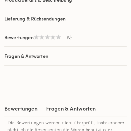
Lieferung & Rücksendungen
Bewertungen
(0)
Kein
Beurteilungswert
Link
auf
Fragen & Antworten
derselben
Seite.
Bewertungen
Fragen & Antworten
Die Bewertungen werden nicht überprüft, insbesondere
nicht, ob die Rezensenten die Waren benutzt oder