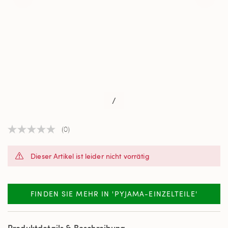
/
(0)
Kein
Beurteilungswert
Link
Dieser Artikel ist leider nicht vorrätig
auf
derselben
Seite.
FINDEN SIE MEHR IN 'PYJAMA-EINZELTEILE'
Produktdetails & Beschreibung