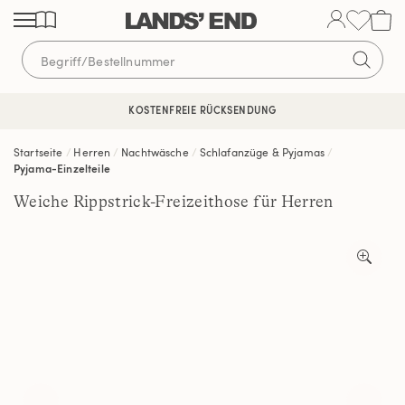
Direkt
Direkt
Direkt
zum
zur
zur
Inhalt
Navigation
Suche
KOSTENFREIE RÜCKSENDUNG
KOSTENLOSE LIEFERUNG AB 120€ | VERTRAUEN SEIT 1963
Startseite
Herren
Nachtwäsche
Schlafanzüge & Pyjamas
Pyjama-Einzelteile
Weiche Rippstrick-Freizeithose für Herren