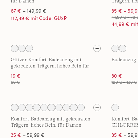
für Damen
Trägern, ho
67 €
– 149,99 €
35 € – 59,
44,99 € – 70 
112,49 € mit Code: GU2R
44,99 € mi
Glitzer-Komfort-Badeanzug mit
Badeanzug 
gekreuzten Trägern, hohes Bein für
Damen
19 €
30 €
60 €
120 € – 130 €
Komfort-Badeanzug mit gekreuzten
Komfort-Ba
Trägern, hohes Bein, für Damen
CHLORRESI
35 €
– 59,99 €
35 €
– 59,9