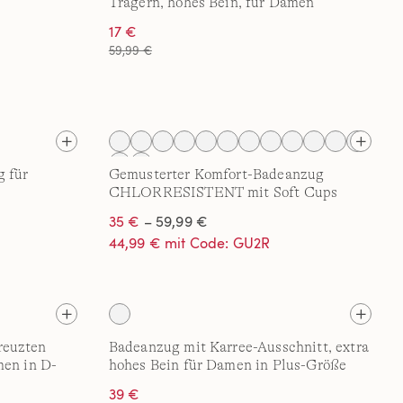
Trägern, hohes Bein, für Damen
17 €
59,99 €
 für
Gemusterter Komfort-Badeanzug
CHLORRESISTENT mit Soft Cups
35 €
– 59,99 €
44,99 € mit Code: GU2R
reuzten
Badeanzug mit Karree-Ausschnitt, extra
men in D-
hohes Bein für Damen in Plus-Größe
39 €