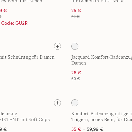
hes Bein, für Damen
für Damen in Plus-Größe
99 €
25 €
€
70 €
t Code: GU2R
mit Schnürung für Damen
Jacquard Komfort-Badeanzug
Damen
26 €
60 €
deanzug
Komfort-Badeanzug mit gek
STENT mit Soft Cups
Trägern, hohes Bein, für Da
Cup
9 €
35 €
– 59,99 €