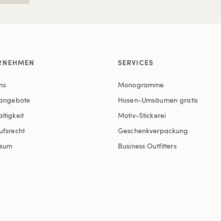
RNEHMEN
SERVICES
ns
Monogramme
nangebote
Hosen-Umsäumen gratis
ltigkeit
Motiv-Stickerei
ufsrecht
Geschenkverpackung
ssum
Business Outfitters