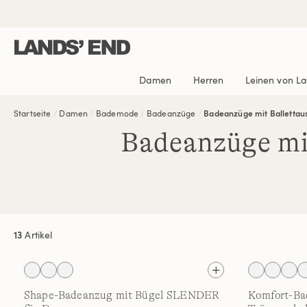
Direkt
Direkt
Direkt

zum
zur
zur
Inhalt
Navigation
Suche
Damen
Herren
Leinen von L
Startseite
Damen
Bademode
Badeanzüge
Badeanzüge mit Ballettaus
Badeanzüge mi
13
Artikel
Shape-Badeanzug mit Bügel SLENDER
Komfort-Ba