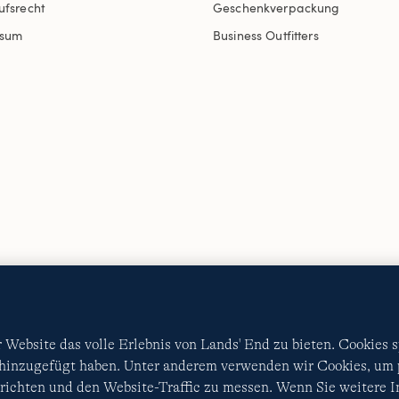
ufsrecht
Geschenkverpackung
ssum
Business Outfitters
AGB
Datenschutz & Sicherheit
Cookies
-
Ich möchte a
Diese Website ist durch reCAPTCHA geschützt. Es gelten di
Nutzungsbedingungen
von Google.
Website das volle Erlebnis von Lands' End zu bieten. Cookies 
 hinzugefügt haben. Unter anderem verwenden wir Cookies, um p
ichten und den Website-Traffic zu messen. Wenn Sie weitere 