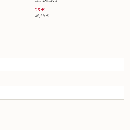
für Damen
26 €
49,99 €