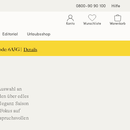
0800-90 90 100
Hilfe
Konto
Wunschliste
Warenkorb
Editorial
Urlaubsshop
ode: 6A3G |
Details
 Auswahl an
en über edles
Eleganz Saison
 Fokus auf
nspruchsvollen