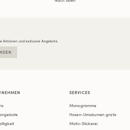
Nach oben
re Aktionen und exklusive Angebote.
NDEN
RNEHMEN
SERVICES
ns
Monogramme
nangebote
Hosen-Umsäumen gratis
ltigkeit
Motiv-Stickerei