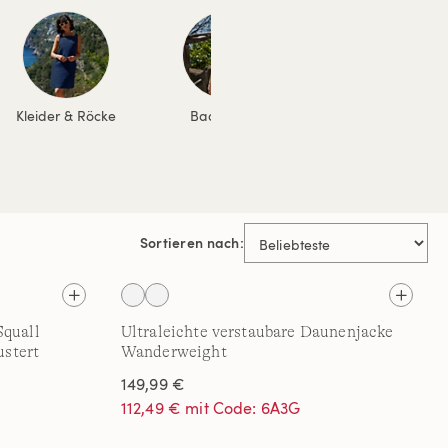
Kleider & Röcke
Bademode
Jacken & Mäntel
Sortieren nach:
Squall
Ultraleichte verstaubare Daunenjacke
stert
Wanderweight
149,99 €
112,49 € mit Code: 6A3G