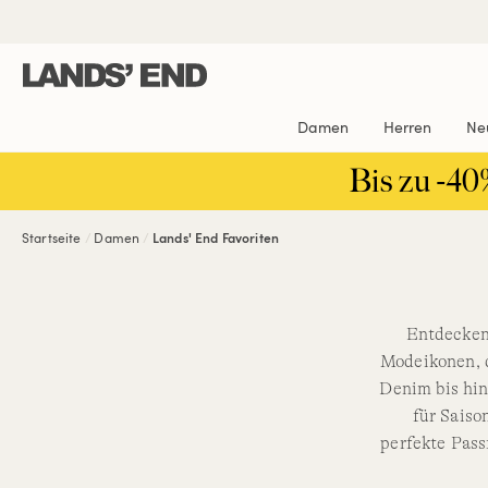
Direkt
Direkt
Direkt

zum
zur
zur
Inhalt
Navigation
Suche
Damen
Herren
Ne
Bis zu -40
Startseite
Damen
Lands' End Favoriten
Entdecken 
Modeikonen, 
Denim bis hin
für Saiso
perfekte Pass