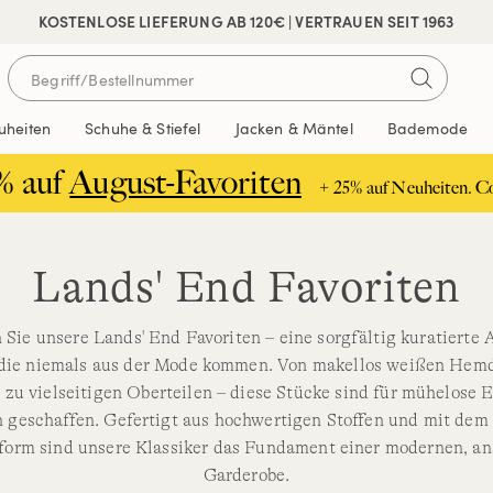
 SICHER BEZAHLEN
KOSTENLOSE LIEFERUNG AB 120€ | VERTRAUEN SEIT 1963
uheiten
Schuhe & Stiefel
Jacken & Mäntel
Bademode
% auf
August-Favoriten
+ 25% auf Neuheiten. C
Lands' End Favoriten
Sie unsere Lands' End Favoriten – eine sorgfältig kuratierte
die niemals aus der Mode kommen. Von makellos weißen Hemd
 zu vielseitigen Oberteilen – diese Stücke sind für mühelose 
n geschaffen. Gefertigt aus hochwertigen Stoffen und mit dem
form sind unsere Klassiker das Fundament einer modernen, a
Garderobe.