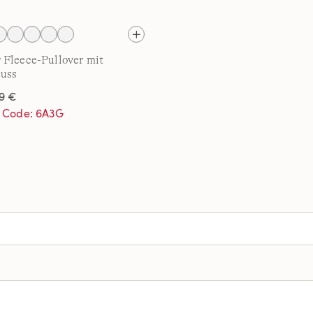
Fleece-Pullover mit
luss
9 €
t Code: 6A3G