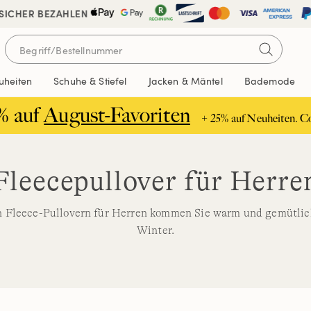
 SICHER BEZAHLEN
uheiten
Schuhe & Stiefel
Jacken & Mäntel
Bademode
% auf
August-Favoriten
+ 25% auf Neuheiten. C
Fleecepullover für Herre
n Fleece-Pullovern für Herren kommen Sie warm und gemütlic
Winter.