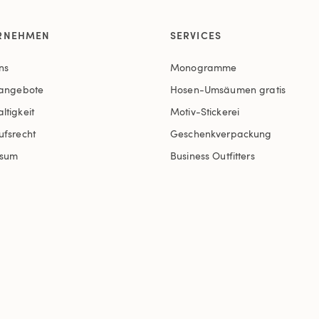
RNEHMEN
SERVICES
ns
Monogramme
nangebote
Hosen-Umsäumen gratis
ltigkeit
Motiv-Stickerei
ufsrecht
Geschenkverpackung
ssum
Business Outfitters