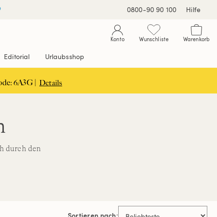
0800-90 90 100
Hilfe
Konto
Wunschliste
Warenkorb
Editorial
Urlaubsshop
ode: 6A3G |
Details
n
h durch den
Sortieren nach: