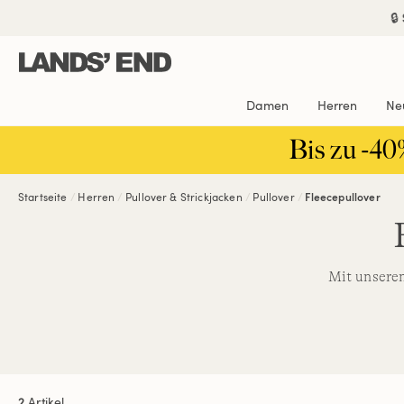
Direkt
Direkt
Direkt

zum
zur
zur
Inhalt
Navigation
Suche
Damen
Herren
Ne
Bis zu -40
Startseite
Herren
Pullover & Strickjacken
Pullover
Fleecepullover
Mit unsere
2
Artikel