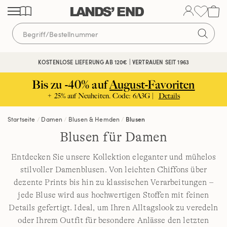
Direkt
Direkt
Direkt
zum
zur
zur
Inhalt
Navigation
Suche
KOSTENLOSE LIEFERUNG AB 120€ | VERTRAUEN SEIT 1963
Bis zu -40% auf
August-Favoriten
+ 25% auf Neuheiten. Code: 6A3G |
Details
Startseite
Damen
Blusen & Hemden
Blusen
Blusen für Damen
Entdecken Sie unsere Kollektion eleganter und mühelos
stilvoller Damenblusen. Von leichten Chiffons über
dezente Prints bis hin zu klassischen Verarbeitungen –
jede Bluse wird aus hochwertigen Stoffen mit feinen
Details gefertigt. Ideal, um Ihren Alltagslook zu veredeln
oder Ihrem Outfit für besondere Anlässe den letzten