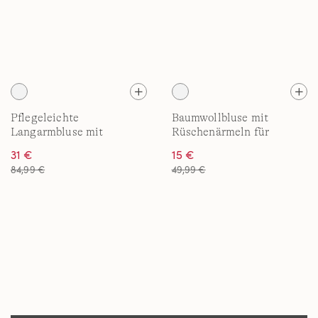
Pflegeleichte
Baumwollbluse mit
Langarmbluse mit
Rüschenärmeln für
abnehmbarer Schleife für
Damen
31 €
15 €
Damen
84,99 €
49,99 €