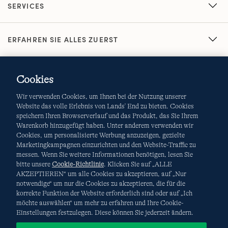
SERVICES
ERFAHREN SIE ALLES ZUERST
Cookies
Wir verwenden Cookies, um Ihnen bei der Nutzung unserer
Website das volle Erlebnis von Lands' End zu bieten. Cookies
speichern Ihren Browserverlauf und das Produkt, das Sie Ihrem
Warenkorb hinzugefügt haben. Unter anderem verwenden wir
AGB
Datenschutz & Sicherheit
Cookies, um personalisierte Werbung anzuzeigen, gezielte
Marketingkampagnen einzurichten und den Website-Traffic zu
Cookies
-
Ich möchte auswählen
Site Map
messen. Wenn Sie weitere Informationen benötigen, lesen Sie
bitte unsere
Cookie-Richtlinie
. Klicken Sie auf „ALLE
Internationale Websites
AKZEPTIEREN“ um alle Cookies zu akzeptieren, auf „Nur
notwendige“ um nur die Cookies zu akzeptieren, die für die
korrekte Funktion der Website erforderlich sind oder auf „Ich
Diese Website ist durch reCAPTCHA geschützt. Es gelten die
möchte auswählen“ um mehr zu erfahren und Ihre Cookie-
Datenschutzerklärung
und
Nutzungsbedingungen
von
Einstellungen festzulegen. Diese können Sie jederzeit ändern.
Google.