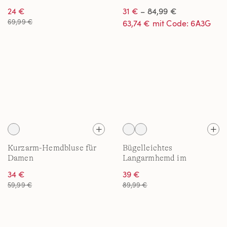
Baumwollbluse für Damen
Damen
24 €
31 €
– 84,99 €
69,99 €
63,74 € mit Code: 6A3G
Kurzarm-Hemdbluse für
Bügelleichtes
Damen
Langarmhemd im
Boyfriend-Look für
34 €
39 €
Damen
59,99 €
89,99 €