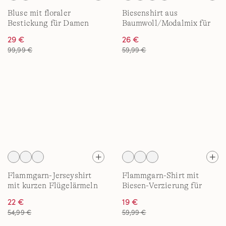
Bluse mit floraler
Biesenshirt aus
Bestickung für Damen
Baumwoll/Modalmix für
Damen
29 €
26 €
99,99 €
59,99 €
Flammgarn-Jerseyshirt
Flammgarn-Shirt mit
mit kurzen Flügelärmeln
Biesen-Verzierung für
für Damen
Damen
22 €
19 €
54,99 €
59,99 €