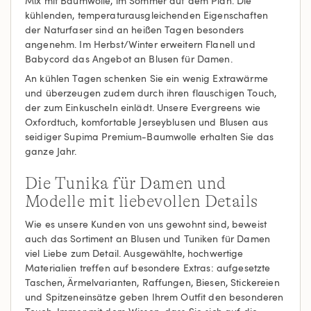
Mix mit Baumwolle, im Sommer auf dem Plan. Die
kühlenden, temperaturausgleichenden Eigenschaften
der Naturfaser sind an heißen Tagen besonders
angenehm. Im Herbst/Winter erweitern Flanell und
Babycord das Angebot an Blusen für Damen.
An kühlen Tagen schenken Sie ein wenig Extrawärme
und überzeugen zudem durch ihren flauschigen Touch,
der zum Einkuscheln einlädt. Unsere Evergreens wie
Oxfordtuch, komfortable Jerseyblusen und Blusen aus
seidiger Supima Premium-Baumwolle erhalten Sie das
ganze Jahr.
Die Tunika für Damen und
Modelle mit liebevollen Details
Wie es unsere Kunden von uns gewohnt sind, beweist
auch das Sortiment an Blusen und Tuniken für Damen
viel Liebe zum Detail. Ausgewählte, hochwertige
Materialien treffen auf besondere Extras: aufgesetzte
Taschen, Ärmelvarianten, Raffungen, Biesen, Stickereien
und Spitzeneinsätze geben Ihrem Outfit den besonderen