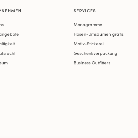
RNEHMEN
SERVICES
ns
Monogramme
nangebote
Hosen-Umsäumen gratis
ltigkeit
Motiv-Stickerei
ufsrecht
Geschenkverpackung
ssum
Business Outfitters