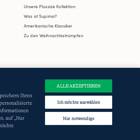
Unsere Plussize Kollektion
Was ist Supima?
Amerikanische Klassiker
Zu den Weihnachtsstrümpfen
uswählen
Site Map
Internationale Websites
e
Datenschutzerklärung
und
ALLE AKZEPTIEREN
speichern Ihren
Ich möchte auswählen
ersonalisierte
Informationen
n, auf „Nur
Nur notwendige
 möchte