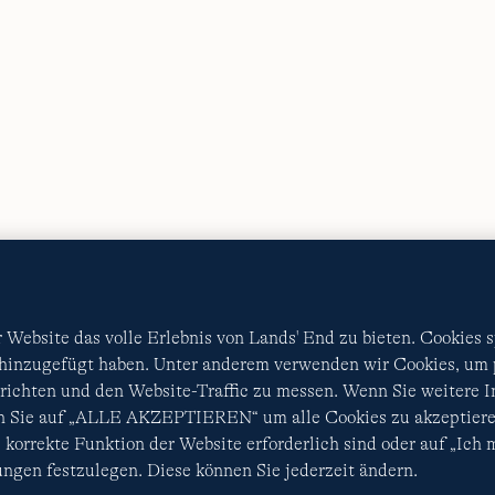
AGB
Datenschutz & Sicherheit
Cookies
-
Ich möchte a
Diese Website ist durch reCAPTCHA geschützt. Es gelten di
Nutzungsbedingungen
von Google.
Website das volle Erlebnis von Lands' End zu bieten. Cookies 
 hinzugefügt haben. Unter anderem verwenden wir Cookies, um p
ichten und den Website-Traffic zu messen. Wenn Sie weitere 
en Sie auf „ALLE AKZEPTIEREN“ um alle Cookies zu akzeptiere
 korrekte Funktion der Website erforderlich sind oder auf „Ich
ngen festzulegen. Diese können Sie jederzeit ändern.