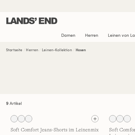
Direkt
Direkt
Direkt

zum
zur
zur
Inhalt
Navigation
Suche
Damen
Herren
Leinen von L
Startseite
Herren
Leinen-Kollektion
Hosen
9
Artikel
Soft Comfort Jeans-Shorts im Leinenmix
Soft Comfor