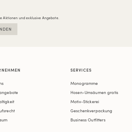
re Aktionen und exklusive Angebote.
NDEN
RNEHMEN
SERVICES
ns
Monogramme
nangebote
Hosen-Umsäumen gratis
ltigkeit
Motiv-Stickerei
ufsrecht
Geschenkverpackung
ssum
Business Outfitters