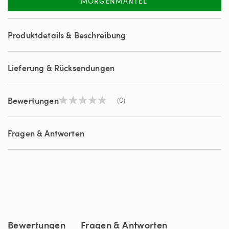
MORGENMÄNTEL'
Produktdetails & Beschreibung
Lieferung & Rücksendungen
Bewertungen
(0)
Kein
Beurteilungswert
Link
auf
Fragen & Antworten
derselben
Seite.
Bewertungen
Fragen & Antworten