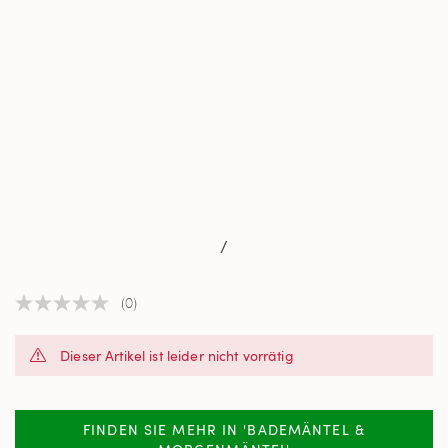
/
(0)
Kein
Beurteilungswert
Link
Dieser Artikel ist leider nicht vorrätig
auf
derselben
Seite.
FINDEN SIE MEHR IN 'BADEMÄNTEL &