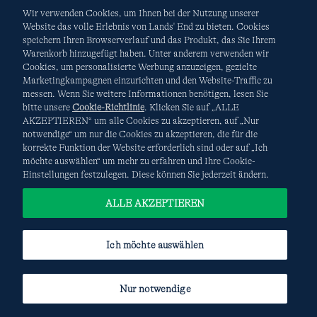
Wir verwenden Cookies, um Ihnen bei der Nutzung unserer
Website das volle Erlebnis von Lands' End zu bieten. Cookies
speichern Ihren Browserverlauf und das Produkt, das Sie Ihrem
Warenkorb hinzugefügt haben. Unter anderem verwenden wir
AGB
Datenschutz & Sicherheit
Cookies, um personalisierte Werbung anzuzeigen, gezielte
Marketingkampagnen einzurichten und den Website-Traffic zu
Cookies
-
Ich möchte auswählen
Site Map
messen. Wenn Sie weitere Informationen benötigen, lesen Sie
bitte unsere
Cookie-Richtlinie
. Klicken Sie auf „ALLE
Internationale Websites
AKZEPTIEREN“ um alle Cookies zu akzeptieren, auf „Nur
notwendige“ um nur die Cookies zu akzeptieren, die für die
korrekte Funktion der Website erforderlich sind oder auf „Ich
Diese Website ist durch reCAPTCHA geschützt. Es gelten die
möchte auswählen“ um mehr zu erfahren und Ihre Cookie-
Datenschutzerklärung
und
Nutzungsbedingungen
von
Einstellungen festzulegen. Diese können Sie jederzeit ändern.
Google.
ALLE AKZEPTIEREN
Ich möchte auswählen
Nur notwendige
© COPYRIGHT
LANDS' END EUROPE