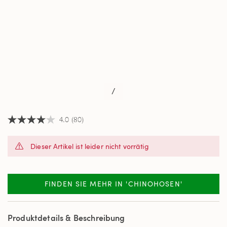
/
4.0
(80)
4.0
von
5
Dieser Artikel ist leider nicht vorrätig
Sternen,
Durchschnittswert
der
Bewertung.
Read
FINDEN SIE MEHR IN 'CHINOHOSEN'
80
Reviews.
Link
auf
Produktdetails & Beschreibung
derselben